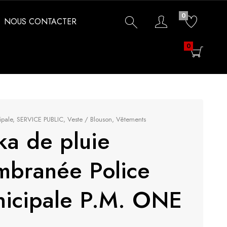
0
NOUS CONTACTER
0
ipale
,
SERVICE PUBLIC
,
Veste / Blouson
,
Vêtements
ka de pluie
branée Police
icipale P.M. ONE