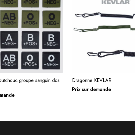
outchouc groupe sanguin dos
Dragonne KEVLAR
Choix des options
Demande de devi
Prix sur demande
demande