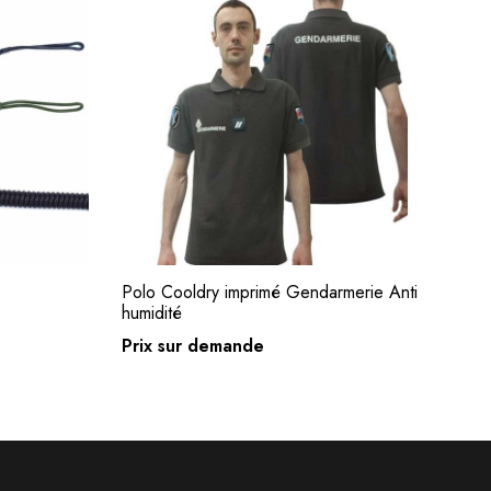
Polo Cooldry imprimé Gendarmerie Anti
Po
s
Choix des options
humidité
co
Prix sur demande
Pr