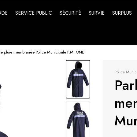
ODE
SERVICE PUBLIC
SÉCURITÉ
SURVIE
SURPLUS
de pluie membranée Police Municipale P.M. ONE
Police Munic
Par
mem
Mun