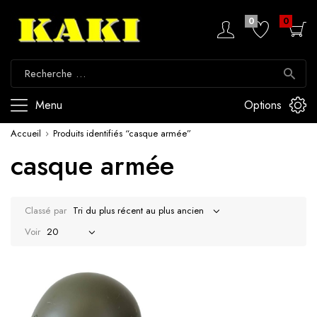
0
0
Menu
Options
Accueil
Produits identifiés “casque armée”
casque armée
Classé par
Voir