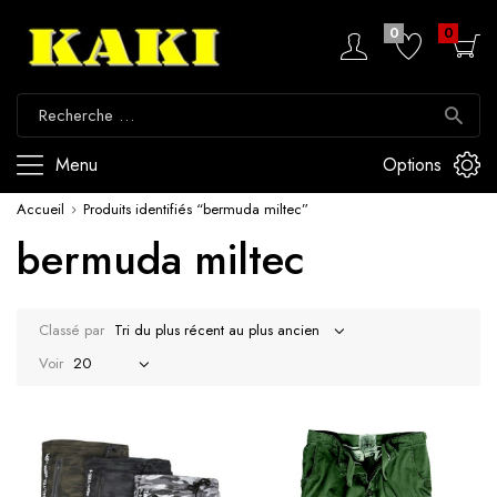
0
0
Menu
Options
Accueil
Produits identifiés “bermuda miltec”
bermuda miltec
Classé par
Voir