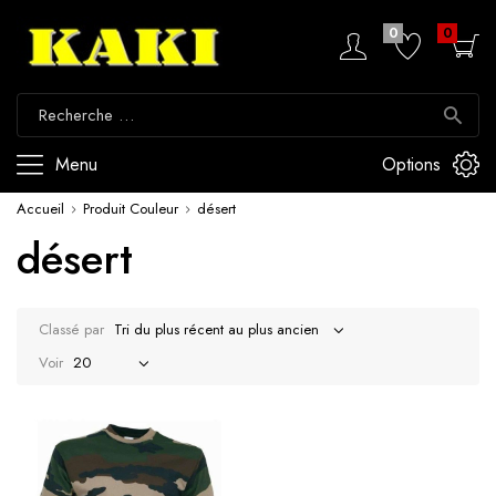
0
0
Menu
Options
Accueil
Produit Couleur
désert
désert
Classé par
Voir